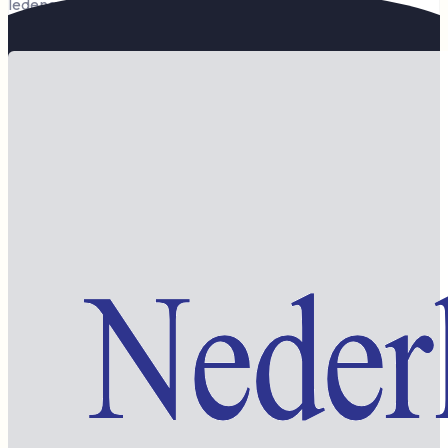
ledengedeelte — en steun de vereniging.
Word lid