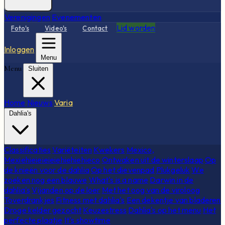
Verenigingen
Evenementen
Lid worden
Foto's
Video's
Contact
Inloggen
Menu
Menu
Sluiten
Home
Nieuws
Varia
Dahlia's
Classificaties
Variëteiten
Kwekers
Mexico,
Mexiehieieieieiehiehiehieco
Ontwaken uit de winterslaap
Op
de knieën voor de dahlia
Op het dievenpad
Plukgeluk
We
zoeken nog een blauwe
What's is a name
Darwin in de
dahlia's
Vijanden op de loer
Met het oog van de viroloog
Toverdrankjes
Fitness met dahlia's
Een dekentje van bladeren
Droge kelder gezocht
Keuzestress
Dahlia's op het menu
Het
perfecte plaatje
It's showtime