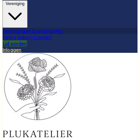
Vereniging
Verenigingen
Evenementen
Foto's
Video's
Contact
Lid worden
Inloggen