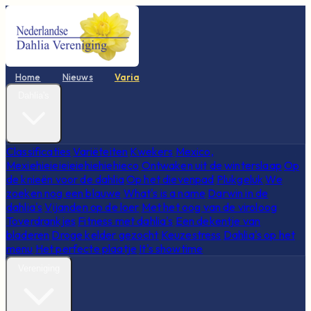
Home
Nieuws
Varia
Dahlia's
Classificaties
Variëteiten
Kwekers
Mexico,
Mexiehieieieieiehiehiehieco
Ontwaken uit de winterslaap
Op
de knieën voor de dahlia
Op het dievenpad
Plukgeluk
We
zoeken nog een blauwe
What's is a name
Darwin in de
dahlia's
Vijanden op de loer
Met het oog van de viroloog
Toverdrankjes
Fitness met dahlia's
Een dekentje van
bladeren
Droge kelder gezocht
Keuzestress
Dahlia's op het
menu
Het perfecte plaatje
It's showtime
Vereniging