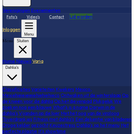
Verenigingen
Evenementen
Lid worden
Foto's
Video's
Contact
Inloggen
Menu
Menu
Sluiten
Home
Nieuws
Varia
Dahlia's
Classificaties
Variëteiten
Kwekers
Mexico,
Mexiehieieieieiehiehiehieco
Ontwaken uit de winterslaap
Op
de knieën voor de dahlia
Op het dievenpad
Plukgeluk
We
zoeken nog een blauwe
What's is a name
Darwin in de
dahlia's
Vijanden op de loer
Met het oog van de viroloog
Toverdrankjes
Fitness met dahlia's
Een dekentje van bladeren
Droge kelder gezocht
Keuzestress
Dahlia's op het menu
Het
perfecte plaatje
It's showtime