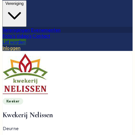
Vereniging
Verenigingen
Evenementen
Foto's
Video's
Contact
Lid worden
Inloggen
Kweker
Kwekerij Nelissen
Deurne