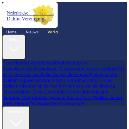
Home
Nieuws
Varia
Dahlia's
Classificaties
Variëteiten
Kwekers
Mexico,
Mexiehieieieieiehiehiehieco
Ontwaken uit de winterslaap
Op
de knieën voor de dahlia
Op het dievenpad
Plukgeluk
We
zoeken nog een blauwe
What's is a name
Darwin in de
dahlia's
Vijanden op de loer
Met het oog van de viroloog
Toverdrankjes
Fitness met dahlia's
Een dekentje van
bladeren
Droge kelder gezocht
Keuzestress
Dahlia's op het
menu
Het perfecte plaatje
It's showtime
Vereniging