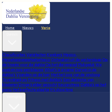
Home
Nieuws
Varia
Dahlia's
Classificaties
Variëteiten
Kwekers
Mexico,
Mexiehieieieieiehiehiehieco
Ontwaken uit de winterslaap
Op
de knieën voor de dahlia
Op het dievenpad
Plukgeluk
We
zoeken nog een blauwe
What's is a name
Darwin in de
dahlia's
Vijanden op de loer
Met het oog van de viroloog
Toverdrankjes
Fitness met dahlia's
Een dekentje van
bladeren
Droge kelder gezocht
Keuzestress
Dahlia's op het
menu
Het perfecte plaatje
It's showtime
Vereniging