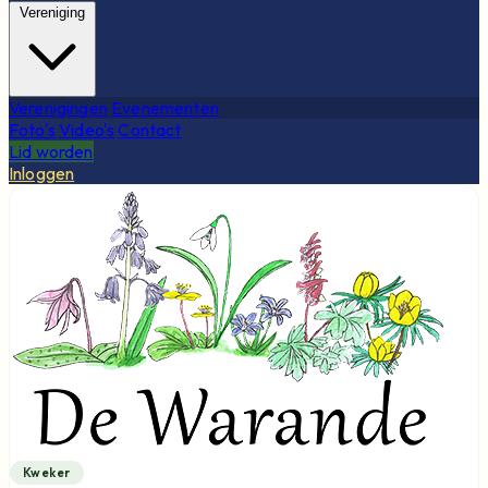
Vereniging
Verenigingen
Evenementen
Foto's
Video's
Contact
Lid worden
Inloggen
Kweker