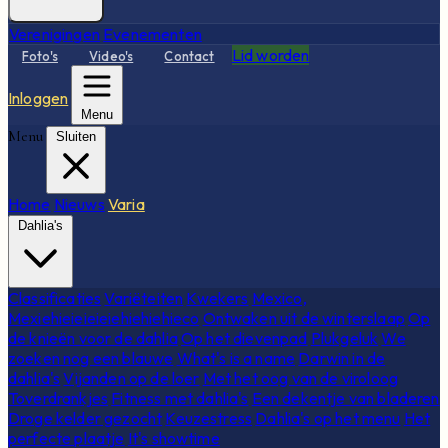
Verenigingen
Evenementen
Lid worden
Foto's
Video's
Contact
Inloggen
Menu
Menu
Sluiten
Home
Nieuws
Varia
Dahlia's
Classificaties
Variëteiten
Kwekers
Mexico,
Mexiehieieieieiehiehiehieco
Ontwaken uit de winterslaap
Op
de knieën voor de dahlia
Op het dievenpad
Plukgeluk
We
zoeken nog een blauwe
What's is a name
Darwin in de
dahlia's
Vijanden op de loer
Met het oog van de viroloog
Toverdrankjes
Fitness met dahlia's
Een dekentje van bladeren
Droge kelder gezocht
Keuzestress
Dahlia's op het menu
Het
perfecte plaatje
It's showtime