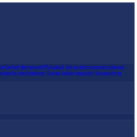
ia
Op het dievenpad
Plukgeluk
We zoeken nog een blauwe
ekentje van bladeren
Droge kelder gezocht
Keuzestress