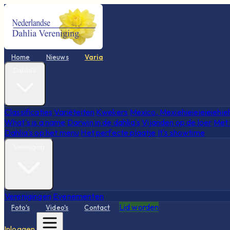
Home
Nieuws
Varia
Dahlia's
Classificaties
Variëteiten
Kwekers
Mexico, Mexiehieieieieiehie
What's is a name
Darwin in de dahlia's
Vijanden op de loer
Met 
Dahlia's op het menu
Het perfecte plaatje
It's showtime
Vereniging
Verenigingen
Evenementen
Lid worden
Foto's
Video's
Contact
Inloggen