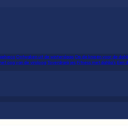
hiehieco
Ontwaken uit de winterslaap
Op de knieën voor de dahl
het oog van de viroloog
Toverdrankjes
Fitness met dahlia's
Een d