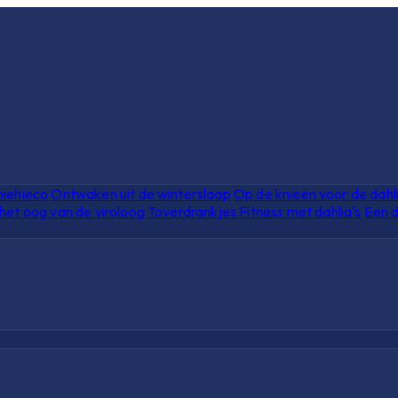
hiehieco
Ontwaken uit de winterslaap
Op de knieën voor de dahl
het oog van de viroloog
Toverdrankjes
Fitness met dahlia's
Een d