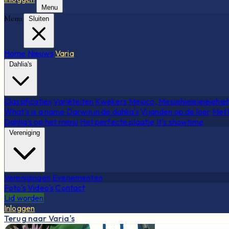
Menu
Menu
Sluiten
Home
Nieuws
Varia
Dahlia's
Classificaties
Variëteiten
Kwekers
Mexico, Mexiehieieieieiehie
What's is a name
Darwin in de dahlia's
Vijanden op de loer
Met 
Dahlia's op het menu
Het perfecte plaatje
It's showtime
Vereniging
Verenigingen
Evenementen
Foto's
Video's
Contact
Lid worden
Inloggen
Terug naar Varia's