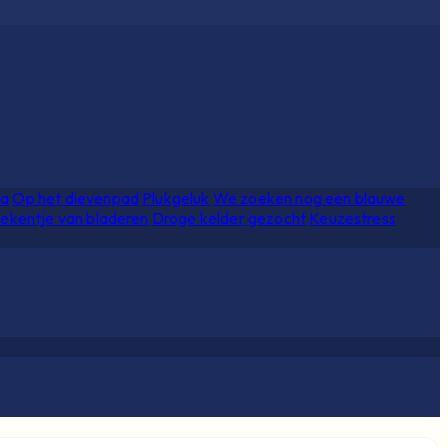
ia
Op het dievenpad
Plukgeluk
We zoeken nog een blauwe
ekentje van bladeren
Droge kelder gezocht
Keuzestress