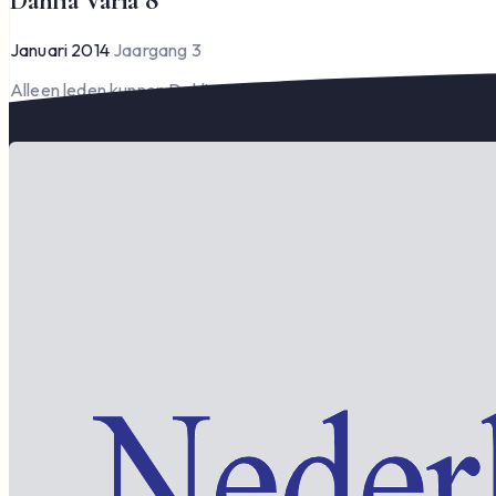
Dahlia Varia 8
Januari 2014
Jaargang 3
Alleen leden kunnen Dahlia Varia lezen en downloaden.
Word lid om te lezen