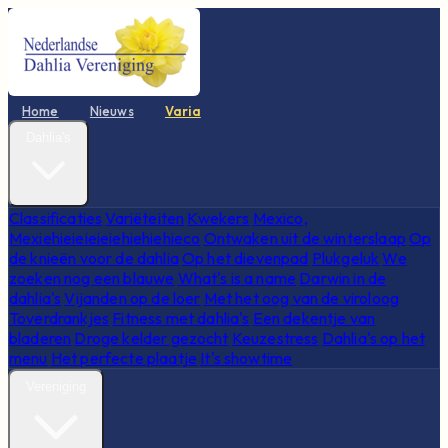
Home
Nieuws
Varia
Dahlia's
Classificaties
Variëteiten
Kwekers
Mexico,
Mexiehieieieieiehiehiehieco
Ontwaken uit de winterslaap
Op
de knieën voor de dahlia
Op het dievenpad
Plukgeluk
We
zoeken nog een blauwe
What's is a name
Darwin in de
dahlia's
Vijanden op de loer
Met het oog van de viroloog
Toverdrankjes
Fitness met dahlia's
Een dekentje van
bladeren
Droge kelder gezocht
Keuzestress
Dahlia's op het
menu
Het perfecte plaatje
It's showtime
Vereniging