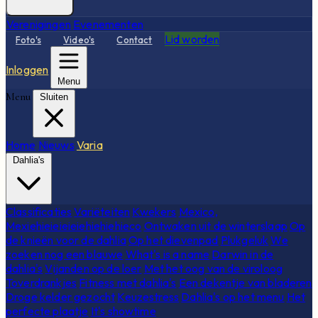
Verenigingen
Evenementen
Lid worden
Foto's
Video's
Contact
Inloggen
Menu
Menu
Sluiten
Home
Nieuws
Varia
Dahlia's
Classificaties
Variëteiten
Kwekers
Mexico,
Mexiehieieieieiehiehiehieco
Ontwaken uit de winterslaap
Op
de knieën voor de dahlia
Op het dievenpad
Plukgeluk
We
zoeken nog een blauwe
What's is a name
Darwin in de
dahlia's
Vijanden op de loer
Met het oog van de viroloog
Toverdrankjes
Fitness met dahlia's
Een dekentje van bladeren
Droge kelder gezocht
Keuzestress
Dahlia's op het menu
Het
perfecte plaatje
It's showtime