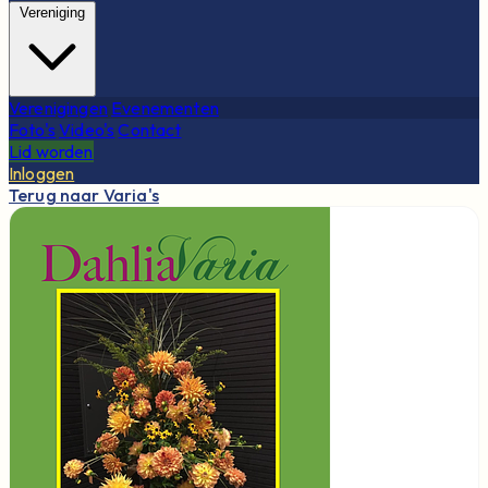
Vereniging
Verenigingen
Evenementen
Foto's
Video's
Contact
Lid worden
Inloggen
Terug naar Varia's