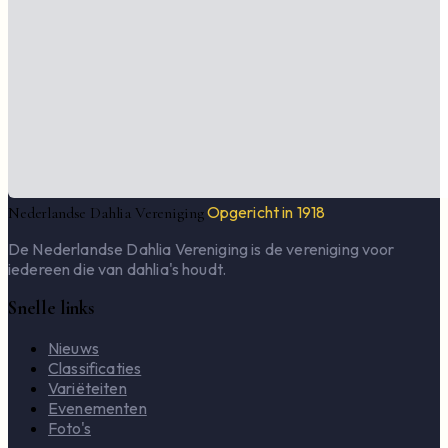
Opgericht in 1918
Nederlandse Dahlia Vereniging
De Nederlandse Dahlia Vereniging is de vereniging voor
iedereen die van dahlia's houdt.
Snelle links
Nieuws
Classificaties
Variëteiten
Evenementen
Foto's