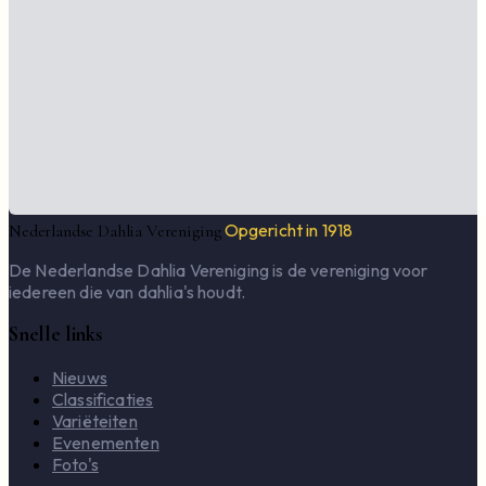
Opgericht in 1918
Nederlandse Dahlia Vereniging
De Nederlandse Dahlia Vereniging is de vereniging voor
iedereen die van dahlia's houdt.
Snelle links
Nieuws
Classificaties
Variëteiten
Evenementen
Foto's