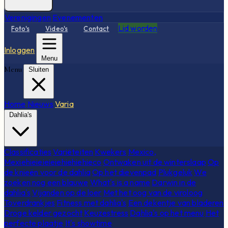
Verenigingen
Evenementen
Lid worden
Foto's
Video's
Contact
Inloggen
Menu
Menu
Sluiten
Home
Nieuws
Varia
Dahlia's
Classificaties
Variëteiten
Kwekers
Mexico,
Mexiehieieieieiehiehiehieco
Ontwaken uit de winterslaap
Op
de knieën voor de dahlia
Op het dievenpad
Plukgeluk
We
zoeken nog een blauwe
What's is a name
Darwin in de
dahlia's
Vijanden op de loer
Met het oog van de viroloog
Toverdrankjes
Fitness met dahlia's
Een dekentje van bladeren
Droge kelder gezocht
Keuzestress
Dahlia's op het menu
Het
perfecte plaatje
It's showtime