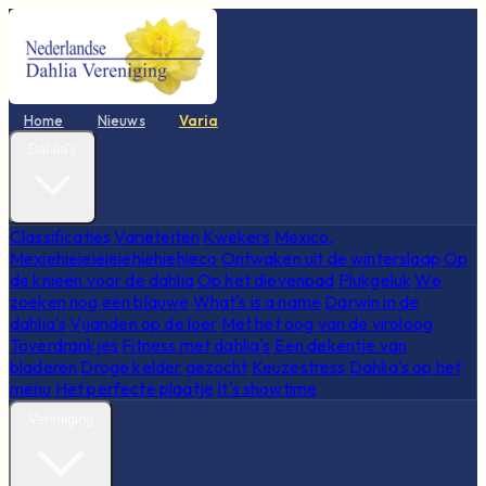
Home
Nieuws
Varia
Dahlia's
Classificaties
Variëteiten
Kwekers
Mexico,
Mexiehieieieieiehiehiehieco
Ontwaken uit de winterslaap
Op
de knieën voor de dahlia
Op het dievenpad
Plukgeluk
We
zoeken nog een blauwe
What's is a name
Darwin in de
dahlia's
Vijanden op de loer
Met het oog van de viroloog
Toverdrankjes
Fitness met dahlia's
Een dekentje van
bladeren
Droge kelder gezocht
Keuzestress
Dahlia's op het
menu
Het perfecte plaatje
It's showtime
Vereniging