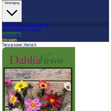
Vereniging
Verenigingen
Evenementen
Foto's
Video's
Contact
Lid worden
Inloggen
Terug naar Varia's