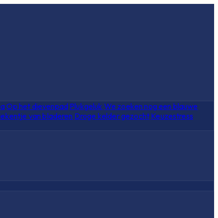
ia
Op het dievenpad
Plukgeluk
We zoeken nog een blauwe
ekentje van bladeren
Droge kelder gezocht
Keuzestress