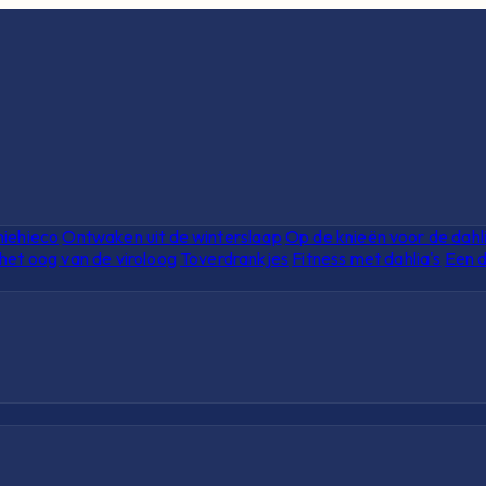
hiehieco
Ontwaken uit de winterslaap
Op de knieën voor de dahl
het oog van de viroloog
Toverdrankjes
Fitness met dahlia's
Een d