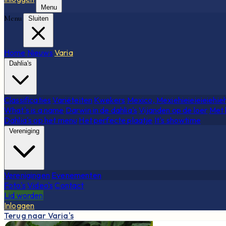
Menu
Menu
Sluiten
Home
Nieuws
Varia
Dahlia's
Classificaties
Variëteiten
Kwekers
Mexico, Mexiehieieieieiehie
What's is a name
Darwin in de dahlia's
Vijanden op de loer
Met 
Dahlia's op het menu
Het perfecte plaatje
It's showtime
Vereniging
Verenigingen
Evenementen
Foto's
Video's
Contact
Lid worden
Inloggen
Terug naar Varia's