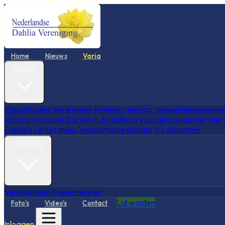
Home
Nieuws
Varia
Dahlia's
Classificaties
Variëteiten
Kwekers
Mexico, Mexiehieieieieiehie
What's is a name
Darwin in de dahlia's
Vijanden op de loer
Met 
Dahlia's op het menu
Het perfecte plaatje
It's showtime
Vereniging
Verenigingen
Evenementen
Lid worden
Foto's
Video's
Contact
Inloggen