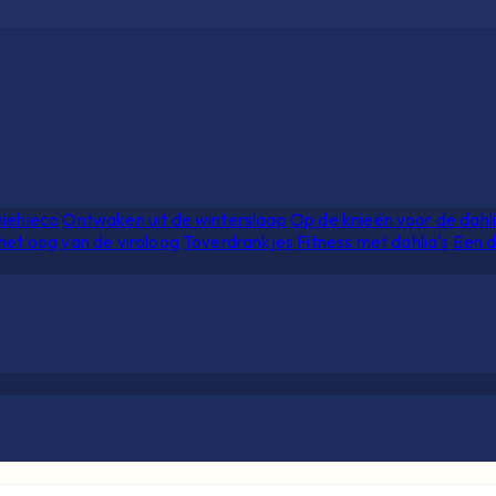
hiehieco
Ontwaken uit de winterslaap
Op de knieën voor de dahl
het oog van de viroloog
Toverdrankjes
Fitness met dahlia's
Een d