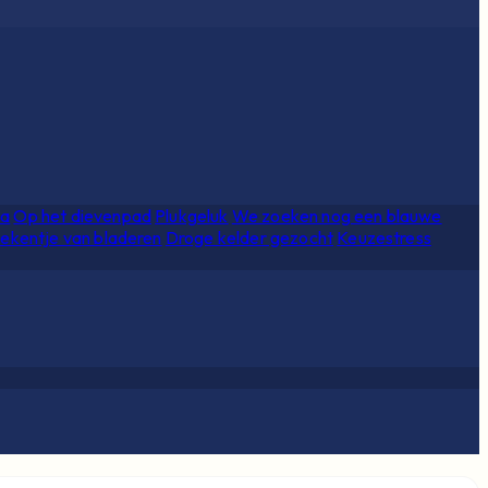
ia
Op het dievenpad
Plukgeluk
We zoeken nog een blauwe
ekentje van bladeren
Droge kelder gezocht
Keuzestress