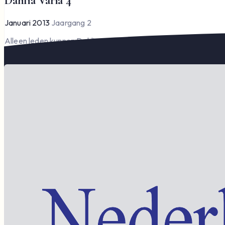
Dahlia Varia 4
Januari 2013
Jaargang 2
Alleen leden kunnen Dahlia Varia lezen en downloaden.
Word lid om te lezen