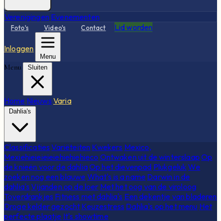
Verenigingen
Evenementen
Lid worden
Foto's
Video's
Contact
Inloggen
Menu
Menu
Sluiten
Home
Nieuws
Varia
Dahlia's
Classificaties
Variëteiten
Kwekers
Mexico,
Mexiehieieieieiehiehiehieco
Ontwaken uit de winterslaap
Op
de knieën voor de dahlia
Op het dievenpad
Plukgeluk
We
zoeken nog een blauwe
What's is a name
Darwin in de
dahlia's
Vijanden op de loer
Met het oog van de viroloog
Toverdrankjes
Fitness met dahlia's
Een dekentje van bladeren
Droge kelder gezocht
Keuzestress
Dahlia's op het menu
Het
perfecte plaatje
It's showtime