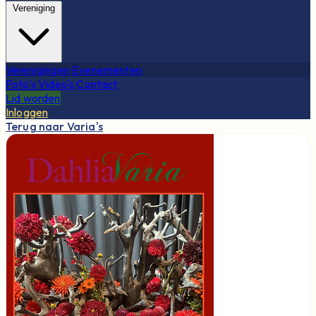
Vereniging
Verenigingen
Evenementen
Foto's
Video's
Contact
Lid worden
Inloggen
Terug naar Varia's