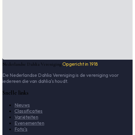
Opgericht in 1918
Nederlandse Dahlia Vereniging
De Nederlandse Dahlia Vereniging is de vereniging voor
iedereen die van dahlia's houdt.
Snelle links
Nieuws
Classificaties
Variëteiten
Evenementen
Foto's