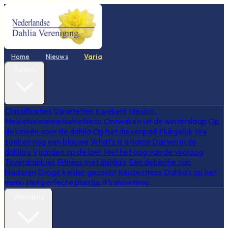
Home
Nieuws
Varia
Dahlia's
Classificaties
Variëteiten
Kwekers
Mexico,
Mexiehieieieieiehiehiehieco
Ontwaken uit de winterslaap
Op
de knieën voor de dahlia
Op het dievenpad
Plukgeluk
We
zoeken nog een blauwe
What's is a name
Darwin in de
dahlia's
Vijanden op de loer
Met het oog van de viroloog
Toverdrankjes
Fitness met dahlia's
Een dekentje van
bladeren
Droge kelder gezocht
Keuzestress
Dahlia's op het
menu
Het perfecte plaatje
It's showtime
Vereniging