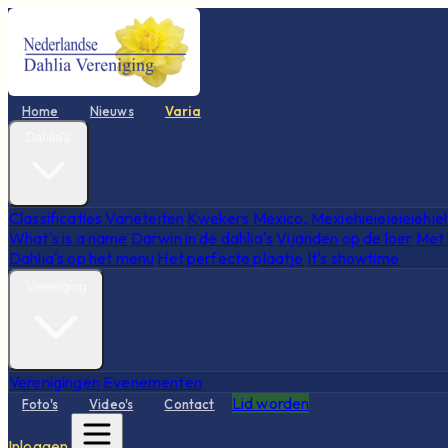
Home
Nieuws
Varia
Dahlia's
Classificaties
Variëteiten
Kwekers
Mexico, Mexiehieieieieiehie
What's is a name
Darwin in de dahlia's
Vijanden op de loer
Met 
Dahlia's op het menu
Het perfecte plaatje
It's showtime
Vereniging
Verenigingen
Evenementen
Lid worden
Foto's
Video's
Contact
Inloggen