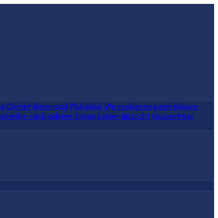
ia
Op het dievenpad
Plukgeluk
We zoeken nog een blauwe
ekentje van bladeren
Droge kelder gezocht
Keuzestress