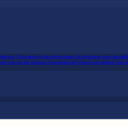
hiehieco
Ontwaken uit de winterslaap
Op de knieën voor de dahl
het oog van de viroloog
Toverdrankjes
Fitness met dahlia's
Een d