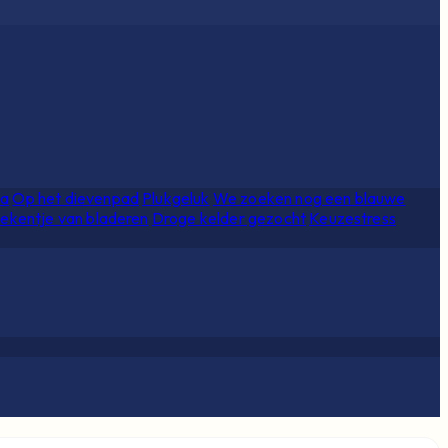
ia
Op het dievenpad
Plukgeluk
We zoeken nog een blauwe
ekentje van bladeren
Droge kelder gezocht
Keuzestress