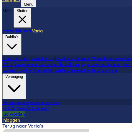
Menu
Menu
Sluiten
Home
Nieuws
Varia
Dahlia's
Classificaties
Variëteiten
Kwekers
Mexico, Mexiehieieieieiehie
What's is a name
Darwin in de dahlia's
Vijanden op de loer
Met 
Dahlia's op het menu
Het perfecte plaatje
It's showtime
Vereniging
Verenigingen
Evenementen
Foto's
Video's
Contact
Lid worden
Inloggen
Terug naar Varia's