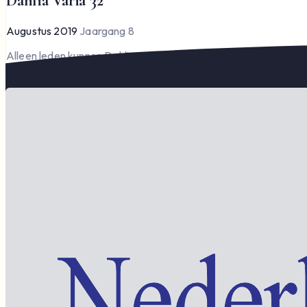
Dahlia Varia 32
Augustus 2019
Jaargang 8
Alleen leden kunnen Dahlia Varia lezen en downloaden.
Word lid om te lezen