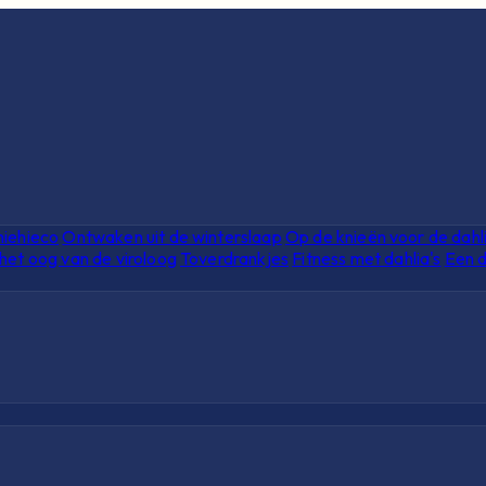
hiehieco
Ontwaken uit de winterslaap
Op de knieën voor de dahl
het oog van de viroloog
Toverdrankjes
Fitness met dahlia's
Een d