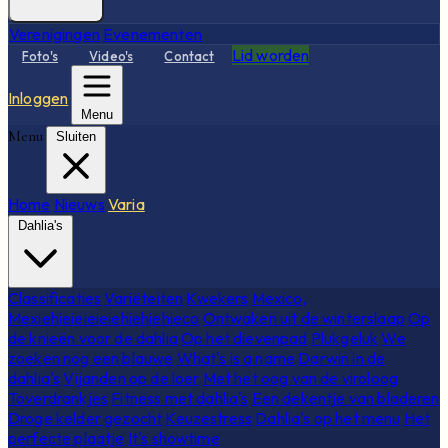
Verenigingen
Evenementen
Lid worden
Foto's
Video's
Contact
Inloggen
Menu
Menu
Sluiten
Home
Nieuws
Varia
Dahlia's
Classificaties
Variëteiten
Kwekers
Mexico,
Mexiehieieieieiehiehiehieco
Ontwaken uit de winterslaap
Op
de knieën voor de dahlia
Op het dievenpad
Plukgeluk
We
zoeken nog een blauwe
What's is a name
Darwin in de
dahlia's
Vijanden op de loer
Met het oog van de viroloog
Toverdrankjes
Fitness met dahlia's
Een dekentje van bladeren
Droge kelder gezocht
Keuzestress
Dahlia's op het menu
Het
perfecte plaatje
It's showtime