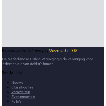
Opgericht in 1918
Nederlandse Dahlia Vereniging
De Nederlandse Dahlia Vereniging is de vereniging voor
iedereen die van dahlia's houdt.
Snelle links
Nieuws
Classificaties
Variëteiten
Evenementen
Foto's