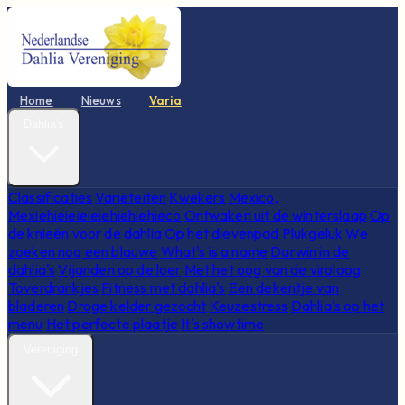
Home
Nieuws
Varia
Dahlia's
Classificaties
Variëteiten
Kwekers
Mexico,
Mexiehieieieieiehiehiehieco
Ontwaken uit de winterslaap
Op
de knieën voor de dahlia
Op het dievenpad
Plukgeluk
We
zoeken nog een blauwe
What's is a name
Darwin in de
dahlia's
Vijanden op de loer
Met het oog van de viroloog
Toverdrankjes
Fitness met dahlia's
Een dekentje van
bladeren
Droge kelder gezocht
Keuzestress
Dahlia's op het
menu
Het perfecte plaatje
It's showtime
Vereniging