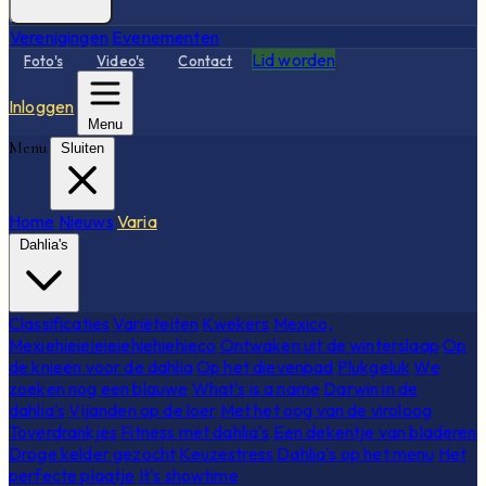
Verenigingen
Evenementen
Lid worden
Foto's
Video's
Contact
Inloggen
Menu
Menu
Sluiten
Home
Nieuws
Varia
Dahlia's
Classificaties
Variëteiten
Kwekers
Mexico,
Mexiehieieieieiehiehiehieco
Ontwaken uit de winterslaap
Op
de knieën voor de dahlia
Op het dievenpad
Plukgeluk
We
zoeken nog een blauwe
What's is a name
Darwin in de
dahlia's
Vijanden op de loer
Met het oog van de viroloog
Toverdrankjes
Fitness met dahlia's
Een dekentje van bladeren
Droge kelder gezocht
Keuzestress
Dahlia's op het menu
Het
perfecte plaatje
It's showtime