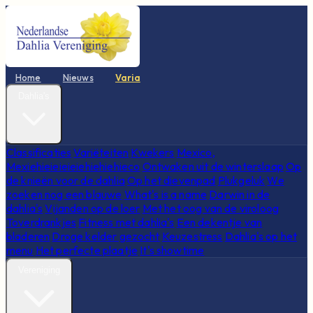
Home
Nieuws
Varia
Dahlia's
Classificaties
Variëteiten
Kwekers
Mexico,
Mexiehieieieieiehiehiehieco
Ontwaken uit de winterslaap
Op
de knieën voor de dahlia
Op het dievenpad
Plukgeluk
We
zoeken nog een blauwe
What's is a name
Darwin in de
dahlia's
Vijanden op de loer
Met het oog van de viroloog
Toverdrankjes
Fitness met dahlia's
Een dekentje van
bladeren
Droge kelder gezocht
Keuzestress
Dahlia's op het
menu
Het perfecte plaatje
It's showtime
Vereniging