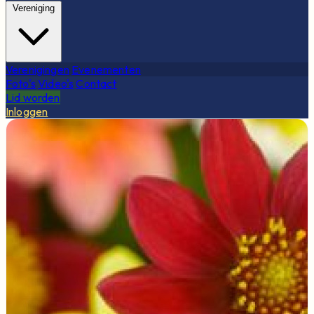
Vereniging
Verenigingen
Evenementen
Foto's
Video's
Contact
Lid worden
Inloggen